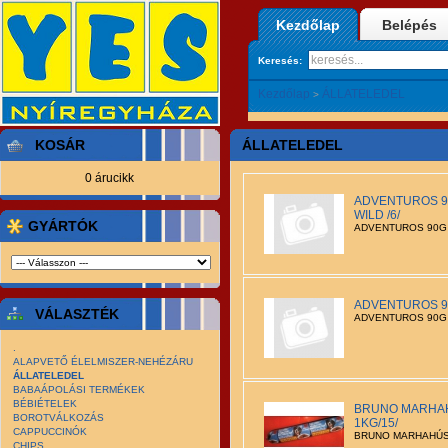
Kezdőlap
Belépés
Keresés:
Kezdőlap
ÁLLATELEDEL
>
KOSÁR
ÁLLATELEDEL
0 árucikk
ADVENTUROS 9
WILD /6/
GYÁRTÓK
ADVENTUROS 90G 
ADVENTUROS 90
VÁLASZTÉK
ADVENTUROS 90G 
.
ALAPVETŐ ÉLELMISZER-NEHÉZÁRU
ÁLLATELEDEL
BABAÁPOLÁSI TERMÉKEK
BÉBIÉTELEK
BRUNO MARHAH
BOROTVÁLKOZÁS
1KG/15/
CAPPUCCINÓK
BRUNO MARHAHÚS
CHIPS