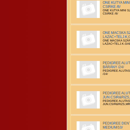
ONE KUTYA MIN
CSIRKE /8/
ONE KUTYA MINI 
CSIRKE /8/
ONE MACSKA S
LAZAC+TELJ.K.G
ONE MACSKA SZÁ
LAZAC+TELJ.K.GAB
PEDIGREE ALU
BÁRÁNY /24/
PEDIGREE ALUTA
/24/
PEDIGREE ALUT
JUN.CSIR&RIZS
PEDIGREE ALUTAS
JUN.CSIR&RIZS,M
PEDIGREE DEN
MEDIUM/10/