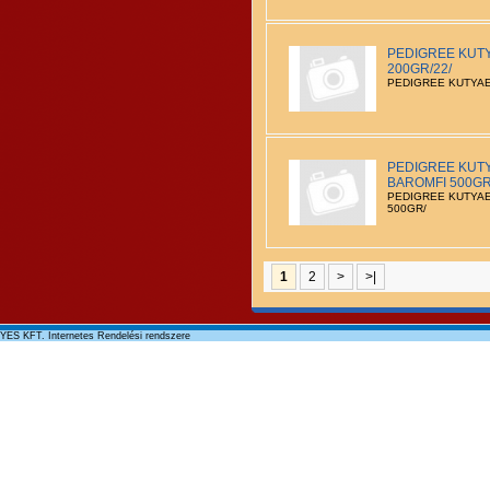
PEDIGREE KUT
200GR/22/
PEDIGREE KUTYAE
PEDIGREE KUT
BAROMFI 500GR
PEDIGREE KUTYAE
500GR/
1
2
>
>|
YES KFT. Internetes Rendelési rendszere