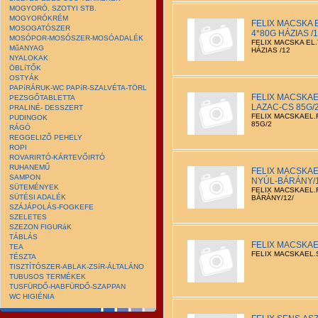
MOGYORÓ, SZOTYI STB.
MOGYORÓKRÉM
FELIX MACSKA 
MOSOGATÓSZER
4*80G HÁZIAS /
MOSÓPOR-MOSÓSZER-MOSÓADALÉK
FELIX MACSKA EL
MűANYAG
HÁZIAS /12
NYALOKAK
ÖBLíTŐK
OSTYÁK
PAPíRÁRUK-WC PAPíR-SZALVÉTA-TÖRL
FELIX MACSKAE
PEZSGŐTABLETTA
LAZAC-CS 85G/
PRALINÉ- DESSZERT
FELIX MACSKAEL.
PUDINGOK
85G/2
RÁGÓ
REGGELIZŐ PEHELY
ROPI
ROVARIRTÓ-KÁRTEVŐIRTÓ
RUHANEMŰ
FELIX MACSKAE
SAMPON
NYÚL-BÁRÁNY/1
SÜTEMÉNYEK
FELIX MACSKAEL.F
SÜTÉSI ADALÉK
BÁRÁNY/12/
SZÁJÁPOLÁS-FOGKEFE
SZELETES
SZEZON FIGURáK
TÁBLÁS
FELIX MACSKAE
TEA
FELIX MACSKAEL.
TÉSZTA
TISZTÍTÓSZER-ABLAK-ZSíR-ÁLTALÁNO
TUBUSOS TERMÉKEK
TUSFÜRDŐ-HABFÜRDŐ-SZAPPAN
WC HIGIÉNIA