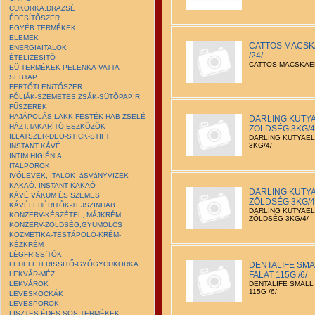
CUKORKA,DRAZSÉ
ÉDESÍTŐSZER
EGYÉB TERMÉKEK
ELEMEK
CATTOS MACSK
ENERGIAITALOK
/24/
ÉTELIZESITŐ
CATTOS MACSKAEL
EÜ TERMÉKEK-PELENKA-VATTA-
SEBTAP
FERTŐTLENíTŐSZER
FÓLIÁK-SZEMETES ZSÁK-SÜTŐPAPíR
FŰSZEREK
HAJÁPOLÁS-LAKK-FESTÉK-HAB-ZSELÉ
DARLING KUTYA
HÁZT.TAKARÍTÓ ESZKÖZÖK
ZÖLDSÉG 3KG/4
ILLATSZER-DEO-STICK-STIFT
DARLING KUTYAEL
3KG/4/
INSTANT KÁVÉ
INTIM HIGIÉNIA
ITALPOROK
IVÓLEVEK, ITALOK- áSVáNYVIZEK
KAKAÓ, INSTANT KAKAÓ
DARLING KUTY
KÁVÉ VÁKUM ÉS SZEMES
ZÖLDSÉG 3KG/4
KÁVÉFEHÉRITŐK-TEJSZINHAB
DARLING KUTYAEL
KONZERV-KÉSZÉTEL, MÁJKRÉM
ZÖLDSÉG 3KG/4/
KONZERV-ZÖLDSÉG,GYÜMÖLCS
KOZMETIKA-TESTÁPOLÓ-KRÉM-
KÉZKRÉM
LÉGFRISSíTŐK
LEHELETFRISSITŐ-GYÓGYCUKORKA
DENTALIFE SMA
LEKVÁR-MÉZ
FALAT 115G /6/
LEKVÁROK
DENTALIFE SMALL
115G /6/
LEVESKOCKÁK
LEVESPOROK
LISZTES ÉDES-SÓS TERMÉKEK