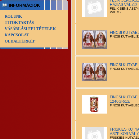
FELIX SENS.ASZ
HÁZIAS VÁL./12
INFORMÁCIÓK
FELIX SENS.ASZPI
VÁL./12
RÓLUNK
TITOKTARTÁS
VÁSÁRLÁSI FELTÉTELEK
FINCSI KUTYAE
KAPCSOLAT
FINCSI KUTYAEL.
OLDALTÉRKÉP
FINCSI KUTYAE
FINCSI KUTYAEL.
FINCSI KUTYA
1240GR/12/
FINCSI KUTYAELE
FRISKIES KUTY
ASZPIKOS VÁL./
FRISKIES KUTYAE