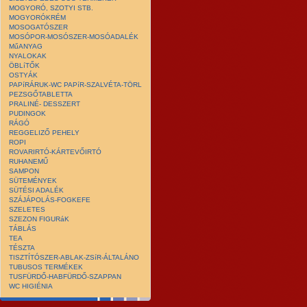
MOGYORÓ, SZOTYI STB.
MOGYORÓKRÉM
MOSOGATÓSZER
MOSÓPOR-MOSÓSZER-MOSÓADALÉK
MűANYAG
NYALOKAK
ÖBLíTŐK
OSTYÁK
PAPíRÁRUK-WC PAPíR-SZALVÉTA-TÖRL
PEZSGŐTABLETTA
PRALINÉ- DESSZERT
PUDINGOK
RÁGÓ
REGGELIZŐ PEHELY
ROPI
ROVARIRTÓ-KÁRTEVŐIRTÓ
RUHANEMŰ
SAMPON
SÜTEMÉNYEK
SÜTÉSI ADALÉK
SZÁJÁPOLÁS-FOGKEFE
SZELETES
SZEZON FIGURáK
TÁBLÁS
TEA
TÉSZTA
TISZTÍTÓSZER-ABLAK-ZSíR-ÁLTALÁNO
TUBUSOS TERMÉKEK
TUSFÜRDŐ-HABFÜRDŐ-SZAPPAN
WC HIGIÉNIA