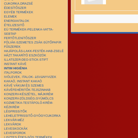
CUKORKA,DRAZSÉ
ÉDESÍTŐSZER
EGYÉB TERMÉKEK
ELEMEK
ENERGIAITALOK
ÉTELIZESITŐ
EÜ TERMÉKEK-PELENKA-VATTA-
SEBTAP
FERTŐTLENíTŐSZER
FÓLIÁK-SZEMETES ZSÁK-SÜTŐPAPíR
FŰSZEREK
HAJÁPOLÁS-LAKK-FESTÉK-HAB-ZSELÉ
HÁZT.TAKARÍTÓ ESZKÖZÖK
ILLATSZER-DEO-STICK-STIFT
INSTANT KÁVÉ
INTIM HIGIÉNIA
ITALPOROK
IVÓLEVEK, ITALOK- áSVáNYVIZEK
KAKAÓ, INSTANT KAKAÓ
KÁVÉ VÁKUM ÉS SZEMES
KÁVÉFEHÉRITŐK-TEJSZINHAB
KONZERV-KÉSZÉTEL, MÁJKRÉM
KONZERV-ZÖLDSÉG,GYÜMÖLCS
KOZMETIKA-TESTÁPOLÓ-KRÉM-
KÉZKRÉM
LÉGFRISSíTŐK
LEHELETFRISSITŐ-GYÓGYCUKORKA
LEKVÁR-MÉZ
LEKVÁROK
LEVESKOCKÁK
LEVESPOROK
LISZTES ÉDES-SÓS TERMÉKEK