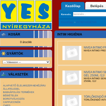
Kezdőlap
Belépés
Keresés:
Kezdőlap
INTIM HIGIÉNIA
>
KOSÁR
INTIM HIGIÉNIA
0 árucikk
NIVEA INTIMO F
NIVEA INTIMO FRE
GYÁRTÓK
NIVEA INTIMO 
VÁLASZTÉK
GÉL 250ML /12/
NIVEA INTIMO SE
250ML /12/
.
ALAPVETŐ ÉLELMISZER-NEHÉZÁRU
ÁLLATELEDEL
BABAÁPOLÁSI TERMÉKEK
BÉBIÉTELEK
TÖRLŐKENDŐ IN
BOROTVÁLKOZÁS
TÖRLŐKENDŐ INTIM
CAPPUCCINÓK
CHIPS