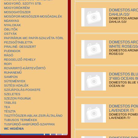
MOGYORÓ, SZOTYI STB.
MOGYORÓKRÉM
DOMESTOS ARO
MOSOGATÓSZER
DAHLIA /10/
MOSÓPOR-MOSÓSZER-MOSÓADALÉK
DOMESTOS AROMA
MűANYAG
DAHLIA /10/
NYALOKAK
ÖBLíTŐK
OSTYÁK
PAPíRÁRUK-WC PAPíR-SZALVÉTA-TÖRL
DOMESTOS ARO
PEZSGŐTABLETTA
WHITE ROSE/10
PRALINÉ- DESSZERT
DOMESTOS AROMA 
PUDINGOK
ROSE/10/
RÁGÓ
REGGELIZŐ PEHELY
ROPI
ROVARIRTÓ-KÁRTEVŐIRTÓ
RUHANEMŰ
DOMESTOS BLU
SAMPON
3*48G OCEAN /9
SÜTEMÉNYEK
DOMESTOS BLUE 
SÜTÉSI ADALÉK
OCEAN /9/
SZÁJÁPOLÁS-FOGKEFE
SZELETES
SZEZON FIGURáK
TÁBLÁS
DOMESTOS POW
TEA
LAVENDER /7/
TÉSZTA
DOMESTOS POWER
TISZTÍTÓSZER-ABLAK-ZSíR-ÁLTALÁNO
LAVENDER /7/
TUBUSOS TERMÉKEK
TUSFÜRDŐ-HABFÜRDŐ-SZAPPAN
WC HIGIÉNIA