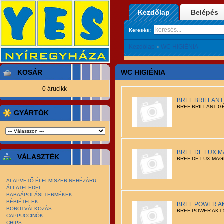
Kezdőlap
Belépés
Keresés:
Kezdőlap
WC HIGIÉNIA
>
KOSÁR
WC HIGIÉNIA
0 árucikk
BREF BRILLANT 
BREF BRILLANT GÉ
GYÁRTÓK
BREF DE LUX MA
VÁLASZTÉK
BREF DE LUX MAGN
.
ALAPVETŐ ÉLELMISZER-NEHÉZÁRU
ÁLLATELEDEL
BABAÁPOLÁSI TERMÉKEK
BÉBIÉTELEK
BREF POWER AK
BOROTVÁLKOZÁS
BREF POWER AKT.
CAPPUCCINÓK
CHIPS