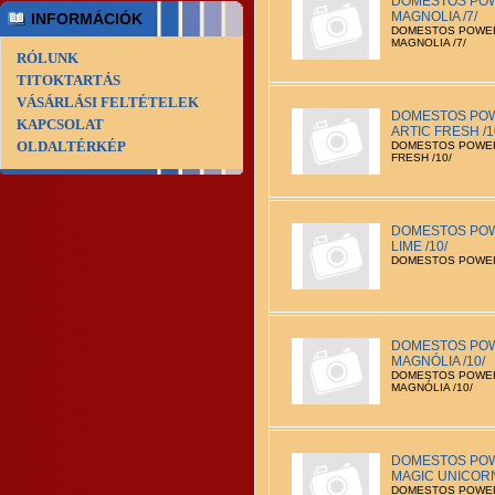
DOMESTOS POW
MAGNOLIA /7/
INFORMÁCIÓK
DOMESTOS POWER
MAGNOLIA /7/
RÓLUNK
TITOKTARTÁS
VÁSÁRLÁSI FELTÉTELEK
DOMESTOS POW
KAPCSOLAT
ARTIC FRESH /1
OLDALTÉRKÉP
DOMESTOS POWER5
FRESH /10/
DOMESTOS POW
LIME /10/
DOMESTOS POWER5
DOMESTOS POW
MAGNÓLIA /10/
DOMESTOS POWER
MAGNÓLIA /10/
DOMESTOS POW
MAGIC UNICORN
DOMESTOS POWER