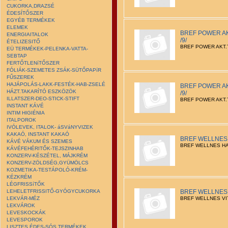
CUKORKA,DRAZSÉ
ÉDESÍTŐSZER
EGYÉB TERMÉKEK
ELEMEK
BREF POWER AK
ENERGIAITALOK
/9/
ÉTELIZESITŐ
BREF POWER AKT.T
EÜ TERMÉKEK-PELENKA-VATTA-
SEBTAP
FERTŐTLENíTŐSZER
FÓLIÁK-SZEMETES ZSÁK-SÜTŐPAPíR
FŰSZEREK
HAJÁPOLÁS-LAKK-FESTÉK-HAB-ZSELÉ
BREF POWER AK
HÁZT.TAKARÍTÓ ESZKÖZÖK
/9/
ILLATSZER-DEO-STICK-STIFT
BREF POWER AKT.T
INSTANT KÁVÉ
INTIM HIGIÉNIA
ITALPOROK
IVÓLEVEK, ITALOK- áSVáNYVIZEK
KAKAÓ, INSTANT KAKAÓ
BREF WELLNES 
KÁVÉ VÁKUM ÉS SZEMES
BREF WELLNES HA
KÁVÉFEHÉRITŐK-TEJSZINHAB
KONZERV-KÉSZÉTEL, MÁJKRÉM
KONZERV-ZÖLDSÉG,GYÜMÖLCS
KOZMETIKA-TESTÁPOLÓ-KRÉM-
KÉZKRÉM
LÉGFRISSíTŐK
LEHELETFRISSITŐ-GYÓGYCUKORKA
BREF WELLNES V
LEKVÁR-MÉZ
BREF WELLNES VIT
LEKVÁROK
LEVESKOCKÁK
LEVESPOROK
LISZTES ÉDES-SÓS TERMÉKEK