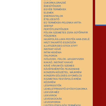
CUKORKA,DRAZSÉ
ÉDESÍTŐSZER
EGYÉB TERMÉKEK
ELEMEK
ENERGIAITALOK
ÉTELIZESITŐ
EÜ TERMÉKEK-PELENKA-VATTA-
SEBTAP
FERTŐTLENíTŐSZER
FÓLIÁK-SZEMETES ZSÁK-SÜTŐPAPíR
FŰSZEREK
HAJÁPOLÁS-LAKK-FESTÉK-HAB-ZSELÉ
HÁZT.TAKARÍTÓ ESZKÖZÖK
ILLATSZER-DEO-STICK-STIFT
INSTANT KÁVÉ
INTIM HIGIÉNIA
ITALPOROK
IVÓLEVEK, ITALOK- áSVáNYVIZEK
KAKAÓ, INSTANT KAKAÓ
KÁVÉ VÁKUM ÉS SZEMES
KÁVÉFEHÉRITŐK-TEJSZINHAB
KONZERV-KÉSZÉTEL, MÁJKRÉM
KONZERV-ZÖLDSÉG,GYÜMÖLCS
KOZMETIKA-TESTÁPOLÓ-KRÉM-
KÉZKRÉM
LÉGFRISSíTŐK
LEHELETFRISSITŐ-GYÓGYCUKORKA
LEKVÁR-MÉZ
LEKVÁROK
LEVESKOCKÁK
LEVESPOROK
LISZTES ÉDES-SÓS TERMÉKEK