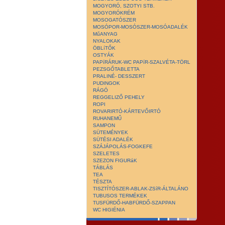
MOGYORÓ, SZOTYI STB.
MOGYORÓKRÉM
MOSOGATÓSZER
MOSÓPOR-MOSÓSZER-MOSÓADALÉK
MűANYAG
NYALOKAK
ÖBLíTŐK
OSTYÁK
PAPíRÁRUK-WC PAPíR-SZALVÉTA-TÖRL
PEZSGŐTABLETTA
PRALINÉ- DESSZERT
PUDINGOK
RÁGÓ
REGGELIZŐ PEHELY
ROPI
ROVARIRTÓ-KÁRTEVŐIRTÓ
RUHANEMŰ
SAMPON
SÜTEMÉNYEK
SÜTÉSI ADALÉK
SZÁJÁPOLÁS-FOGKEFE
SZELETES
SZEZON FIGURáK
TÁBLÁS
TEA
TÉSZTA
TISZTÍTÓSZER-ABLAK-ZSíR-ÁLTALÁNO
TUBUSOS TERMÉKEK
TUSFÜRDŐ-HABFÜRDŐ-SZAPPAN
WC HIGIÉNIA