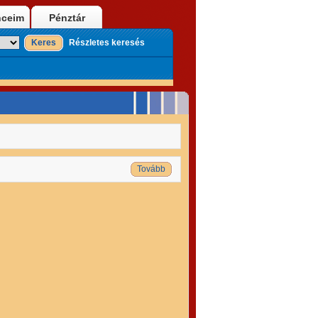
nceim
Pénztár
Keres
Részletes keresés
Tovább