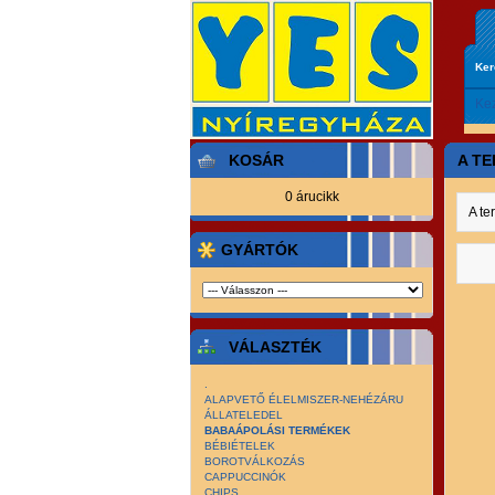
Ke
Ke
KOSÁR
A T
0 árucikk
A te
GYÁRTÓK
VÁLASZTÉK
.
ALAPVETŐ ÉLELMISZER-NEHÉZÁRU
ÁLLATELEDEL
BABAÁPOLÁSI TERMÉKEK
BÉBIÉTELEK
BOROTVÁLKOZÁS
CAPPUCCINÓK
CHIPS