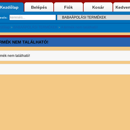
Kezdőlap
Belépés
Fiók
Kosár
Kedve
resés:
zdőlap
BABAÁPOLÁSI TERMÉKEK
A termék nem található!
>
>
ERMÉK NEM TALÁLHATÓ!
rmék nem található!