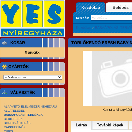
Kezdőlap
Belépés
Keresés:
Kezdőlap
BABAÁPOLÁSI TERM
>
KOSÁR
TÖRLŐKENDŐ FRESH BABY 60
0 árucikk
GYÁRTÓK
VÁLASZTÉK
.
ALAPVETŐ ÉLELMISZER-NEHÉZÁRU
Katt rá a felnagyítá
ÁLLATELEDEL
BABAÁPOLÁSI TERMÉKEK
BÉBIÉTELEK
BOROTVÁLKOZÁS
Leírás
További képek
CAPPUCCINÓK
CHIPS