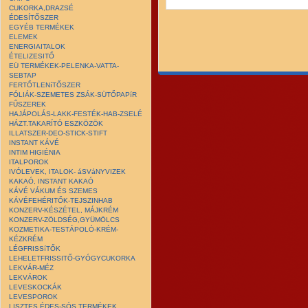
CUKORKA,DRAZSÉ
ÉDESÍTŐSZER
EGYÉB TERMÉKEK
ELEMEK
ENERGIAITALOK
ÉTELIZESITŐ
EÜ TERMÉKEK-PELENKA-VATTA-
SEBTAP
FERTŐTLENíTŐSZER
FÓLIÁK-SZEMETES ZSÁK-SÜTŐPAPíR
FŰSZEREK
HAJÁPOLÁS-LAKK-FESTÉK-HAB-ZSELÉ
HÁZT.TAKARÍTÓ ESZKÖZÖK
ILLATSZER-DEO-STICK-STIFT
INSTANT KÁVÉ
INTIM HIGIÉNIA
ITALPOROK
IVÓLEVEK, ITALOK- áSVáNYVIZEK
KAKAÓ, INSTANT KAKAÓ
KÁVÉ VÁKUM ÉS SZEMES
KÁVÉFEHÉRITŐK-TEJSZINHAB
KONZERV-KÉSZÉTEL, MÁJKRÉM
KONZERV-ZÖLDSÉG,GYÜMÖLCS
KOZMETIKA-TESTÁPOLÓ-KRÉM-
KÉZKRÉM
LÉGFRISSíTŐK
LEHELETFRISSITŐ-GYÓGYCUKORKA
LEKVÁR-MÉZ
LEKVÁROK
LEVESKOCKÁK
LEVESPOROK
LISZTES ÉDES-SÓS TERMÉKEK