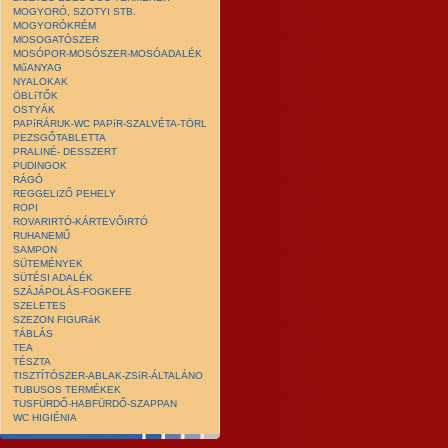
MOGYORÓ, SZOTYI STB.
MOGYORÓKRÉM
MOSOGATÓSZER
MOSÓPOR-MOSÓSZER-MOSÓADALÉK
MűANYAG
NYALOKAK
ÖBLíTŐK
OSTYÁK
PAPíRÁRUK-WC PAPíR-SZALVÉTA-TÖRL
PEZSGŐTABLETTA
PRALINÉ- DESSZERT
PUDINGOK
RÁGÓ
REGGELIZŐ PEHELY
ROPI
ROVARIRTÓ-KÁRTEVŐIRTÓ
RUHANEMŰ
SAMPON
SÜTEMÉNYEK
SÜTÉSI ADALÉK
SZÁJÁPOLÁS-FOGKEFE
SZELETES
SZEZON FIGURáK
TÁBLÁS
TEA
TÉSZTA
TISZTÍTÓSZER-ABLAK-ZSíR-ÁLTALÁNO
TUBUSOS TERMÉKEK
TUSFÜRDŐ-HABFÜRDŐ-SZAPPAN
WC HIGIÉNIA